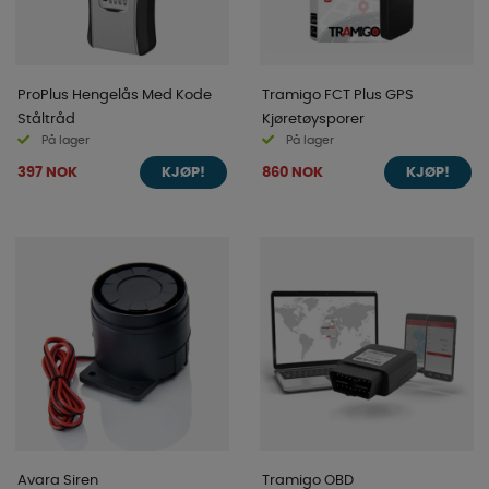
ProPlus Hengelås Med Kode
Tramigo FCT Plus GPS
Ståltråd
Kjøretøysporer
På lager
På lager
397 NOK
860 NOK
KJØP!
KJØP!
Avara Siren
Tramigo OBD