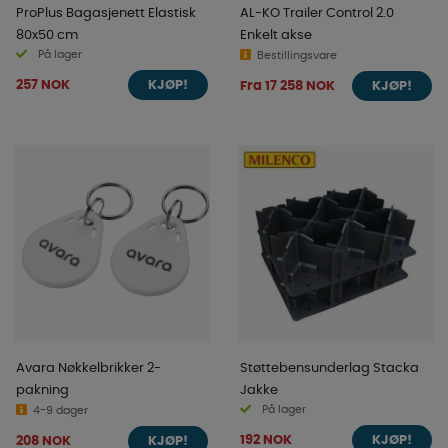
ProPlus Bagasjenett Elastisk
AL-KO Trailer Control 2.0
80x50 cm
Enkelt akse
På lager
Bestillingsvare
257 NOK
Fra 17 258 NOK
KJØP!
KJØP!
Avara Nøkkelbrikker 2-
Støttebensunderlag Stacka
pakning
Jakke
På lager
4-9 dager
192 NOK
208 NOK
KJØP!
KJØP!