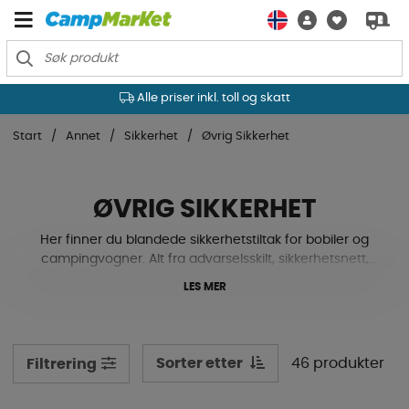
Alle priser inkl. toll og skatt
Start
Annet
Sikkerhet
Øvrig Sikkerhet
ØVRIG SIKKERHET
Her finner du blandede sikkerhetstiltak for bobiler og
campingvogner. Alt fra advarselsskilt, sikkerhetsnett,
bandasjer, alarmsystemer, førstehjelpsutstyr,
LES MER
kjøretøysporere, gassnivåmålere, kuletrykkvekt og mer.
Se her nedenfor!
Sorter etter
46 produkter
Filtrering