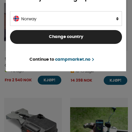
Norway
Change country
Sikkerhetsnett
Krisepakke Familie 7-Deler
Continue to
campmarket.no
Campingvogn/Bobil
På lager
10-15 dager
Fra 2 540 NOK
14 398 NOK
KJØP!
KJØP!