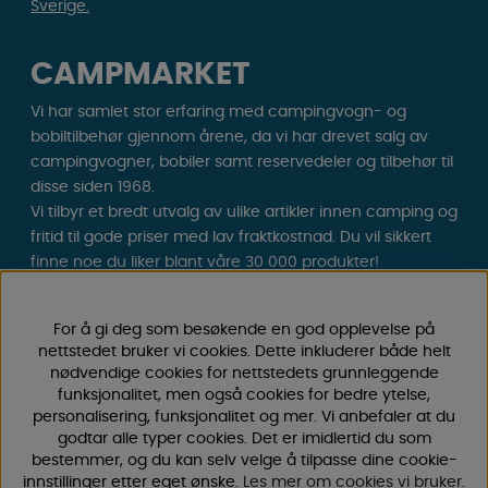
Sverige.
CAMPMARKET
Vi har samlet stor erfaring med campingvogn- og
bobiltilbehør gjennom årene, da vi har drevet salg av
campingvogner, bobiler samt reservedeler og tilbehør til
disse siden 1968.
Vi tilbyr et bredt utvalg av ulike artikler innen camping og
fritid til gode priser med lav fraktkostnad. Du vil sikkert
finne noe du liker blant våre 30 000 produkter!
Følg oss på Facebook og Instagram for inspirasjon,
For å gi deg som besøkende en god opplevelse på
nyheter og eksklusive tilbud. Campinglivet starter hos
nettstedet bruker vi cookies. Dette inkluderer både helt
oss!
nødvendige cookies for nettstedets grunnleggende
funksjonalitet, men også cookies for bedre ytelse,
personalisering, funksjonalitet og mer. Vi anbefaler at du
godtar alle typer cookies. Det er imidlertid du som
bestemmer, og du kan selv velge å tilpasse dine cookie-
innstillinger etter eget ønske.
Les mer om cookies vi bruker
.