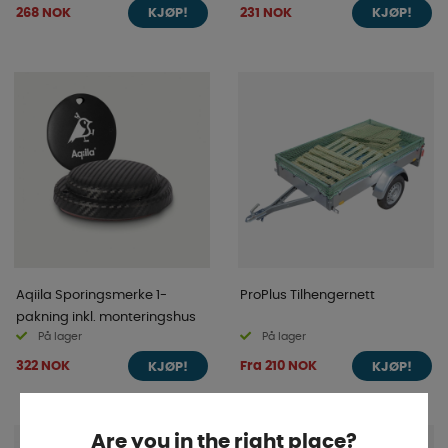
268 NOK
231 NOK
KJØP!
KJØP!
Aqiila Sporingsmerke 1-
ProPlus Tilhengernett
pakning inkl. monteringshus
På lager
På lager
322 NOK
Fra 210 NOK
KJØP!
KJØP!
Are you in the right place?