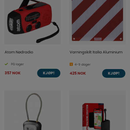
Atom Nødradio
Varningskilt Italia Aluminium
På lager
4-9 dager
357 NOK
425 NOK
KJØP!
KJØP!