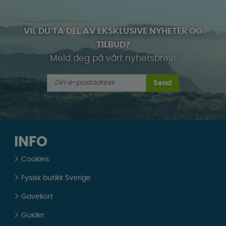
VIL DU TA DEL AV EKSKLUSIVE NYHETER OG
TILBUD?
Meld deg på vårt nyhetsbrev!
Send
INFO
Cookies
Fysisk butikk Sverige
Gavekort
Guider