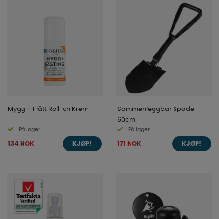
Mygg + Flått Roll-on Krem
Sammenleggbar Spade
60cm
På lager
På lager
134 NOK
171 NOK
KJØP!
KJØP!