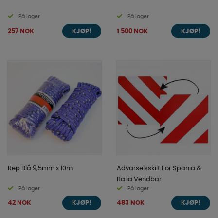
På lager
På lager
257 NOK
1 500 NOK
KJØP!
KJØP!
Rep Blå 9,5mm x 10m
Advarselsskilt For Spania &
Italia Vendbar
På lager
På lager
42 NOK
483 NOK
KJØP!
KJØP!