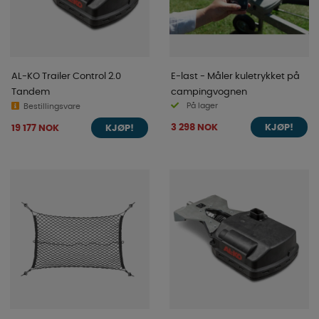
AL-KO Trailer Control 2.0
E-last - Måler kuletrykket på
Tandem
campingvognen
På lager
Bestillingsvare
3 298 NOK
19 177 NOK
KJØP!
KJØP!