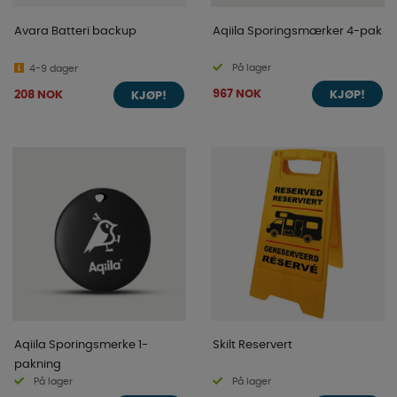
Avara Batteri backup
Aqiila Sporingsmærker 4-pak
På lager
4-9 dager
967 NOK
208 NOK
KJØP!
KJØP!
Aqiila Sporingsmerke 1-
Skilt Reservert
pakning
På lager
På lager