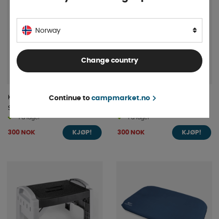
Norway
Change country
Kampa Universal Kassett
Kampa Oppkjøringskiler 2-
Continue to
campmarket.no
Stormbåndsett
pakning
På lager
På lager
300 NOK
300 NOK
KJØP!
KJØP!