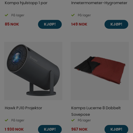
Kampa hjulstopp 1 par
Innetermometer-Hygrometer
På lager
På lager
85 NOK
149 NOK
KJØP!
KJØP!
Hawk PJ10 Projektor
Kampa Lucerne 8 Dobbelt
Sovepose
På lager
På lager
1 930 NOK
967 NOK
KJØP!
KJØP!