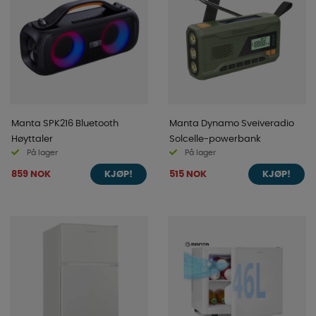
Manta SPK216 Bluetooth
Manta Dynamo Sveiveradio
Høyttaler
Solcelle-powerbank
På lager
På lager
859 NOK
515 NOK
KJØP!
KJØP!