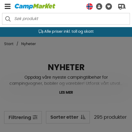
Alle priser inkl. toll og skatt
Start
Nyheter
NYHETER
Oppdag våre nyeste campingtilbehør for
campingvogner, bobiler og varebiler! Utforsk vårt utvalg
av innovative produkter som tar campingopplevelsen
LES MER
din til neste nivå. Fra komfort til sikkerhet, finn alt du
trenger for dine eventyr på vår nyhetsside.
Sorter etter
295 produkter
Filtrering