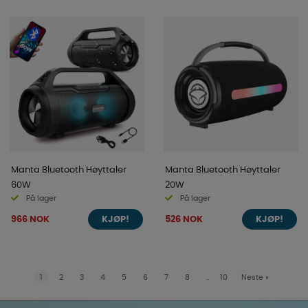
Manta Bluetooth Høyttaler
Manta Bluetooth Høyttaler
60W
20W
På lager
På lager
966 NOK
526 NOK
KJØP!
KJØP!
1
2
3
4
5
6
7
8
..
10
Neste
»