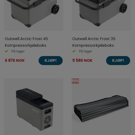
Outwell Arctic Frost 45
Outwell Arctic Frost 35
Kompressorkjøleboks
Kompressorkjøleboks
På lager
På lager
6 876 NOK
5 586 NOK
KJØP!
KJØP!
60%