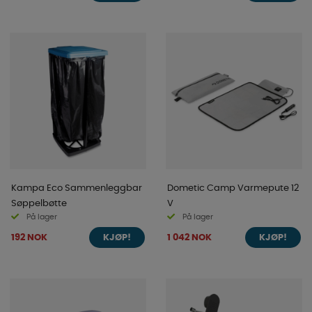
Kampa Eco Sammenleggbar
Dometic Camp Varmepute 12
Søppelbøtte
V
På lager
På lager
192 NOK
1 042 NOK
KJØP!
KJØP!