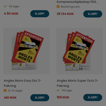
Kompressorkjøleskap 150L
På lager
T2152-C
Bestillingsvare
4 511 NOK
25 134 NOK
KJØP!
KJØP!
Angles Morts Easy Dot 3-
Angles Morts Super Octo 3-
Pakning
Pakning
På lager
10-15 dager
515 NOK
461 NOK
KJØP!
KJØP!