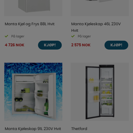
Manta Kjøl og Frys 88L Hvit
Manta Kjøleskap 46L 230V
Hvit
På lager
På lager
4 726 NOK
2 575 NOK
KJØP!
KJØP!
Manta Kjøleskap 91L 230V Hvit
Thetford