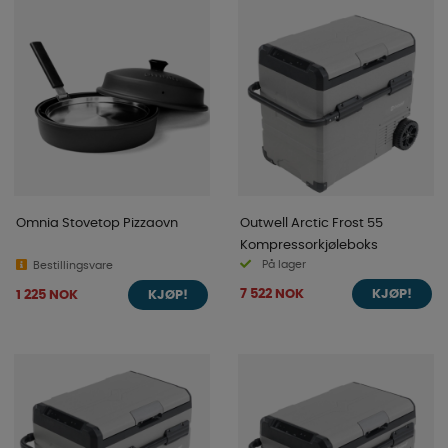
Omnia Stovetop Pizzaovn
Outwell Arctic Frost 55
Kompressorkjøleboks
På lager
Bestillingsvare
7 522 NOK
1 225 NOK
KJØP!
KJØP!