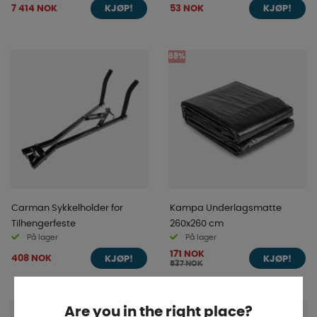
7 414 NOK
53 NOK
KJØP!
KJØP!
68%
Carman Sykkelholder for
Kampa Underlagsmatte
Tilhengerfeste
260x260 cm
På lager
På lager
171 NOK
408 NOK
KJØP!
KJØP!
537 NOK
Are you in the right place?