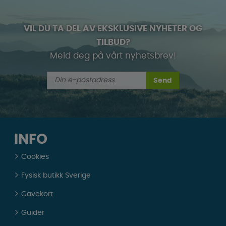
VIL DU TA DEL AV EKSKLUSIVE NYHETER OG
TILBUD?
Meld deg på vårt nyhetsbrev!
Send
INFO
Cookies
Fysisk butikk Sverige
Gavekort
Guider