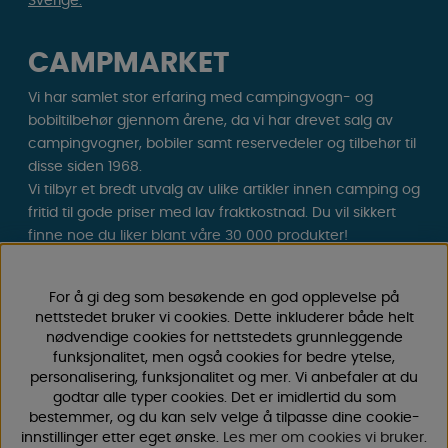
Sverige.
CAMPMARKET
Vi har samlet stor erfaring med campingvogn- og
bobiltilbehør gjennom årene, da vi har drevet salg av
campingvogner, bobiler samt reservedeler og tilbehør til
disse siden 1968.
Vi tilbyr et bredt utvalg av ulike artikler innen camping og
fritid til gode priser med lav fraktkostnad. Du vil sikkert
finne noe du liker blant våre 30 000 produkter!
Følg oss på Facebook og Instagram for inspirasjon,
For å gi deg som besøkende en god opplevelse på
nyheter og eksklusive tilbud. Campinglivet starter hos
nettstedet bruker vi cookies. Dette inkluderer både helt
oss!
nødvendige cookies for nettstedets grunnleggende
funksjonalitet, men også cookies for bedre ytelse,
personalisering, funksjonalitet og mer. Vi anbefaler at du
godtar alle typer cookies. Det er imidlertid du som
bestemmer, og du kan selv velge å tilpasse dine cookie-
innstillinger etter eget ønske.
Les mer om cookies vi bruker
.