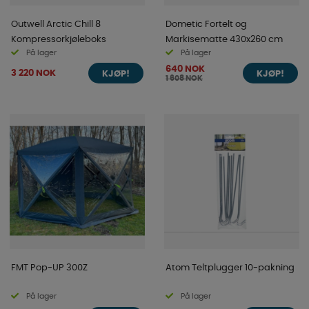
Outwell Arctic Chill 8
Dometic Fortelt og
Kompressorkjøleboks
Markisematte 430x260 cm
På lager
På lager
640 NOK
3 220 NOK
KJØP!
KJØP!
1 608 NOK
FMT Pop-UP 300Z
Atom Teltplugger 10-pakning
På lager
På lager