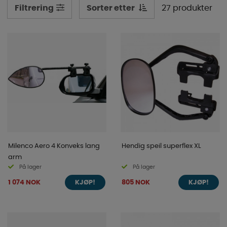
Sorter etter
27 produkter
Filtrering
Milenco Aero 4 Konveks lang
Hendig speil superflex XL
arm
På lager
På lager
1 074 NOK
805 NOK
KJØP!
KJØP!