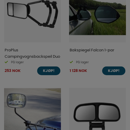
ProPlus
Bakspiegel Falcon 1-par
Campingvognsbackspeil Duo
På lager
På lager
253 NOK
1 128 NOK
KJØP!
KJØP!