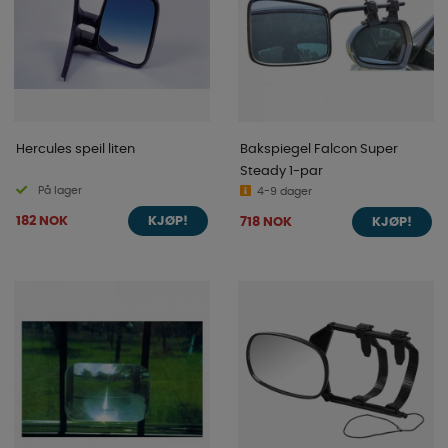
Hercules speil liten
Bakspiegel Falcon Super
Steady 1-par
På lager
4-9 dager
182 NOK
718 NOK
KJØP!
KJØP!