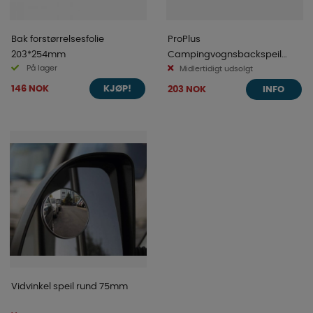
Bak forstørrelsesfolie
ProPlus
203*254mm
Campingvognsbackspeil
På lager
Basic
Midlertidigt udsolgt
146 NOK
203 NOK
KJØP!
INFO
Vidvinkel speil rund 75mm