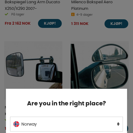
Bakspiegel Lang Arm Ducato
Milenco Bakspeil Aero
X250/X290 2007-
Platinum
På lager
4-9 dager
Fra 2 162 NOK
1 311 NOK
KJØP!
KJØP!
Are you in the right place?
Milenco Grand Aero 3
GoCamp Bakspeil Dødvinkel
Konveks Bilspeil
På lager
På lager
Norway
1 284 NOK
158 NOK
KJØP!
KJØP!