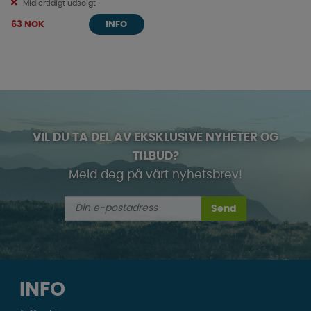
Midlertidigt udsolgt
63 NOK
INFO
VIL DU TA DEL AV EKSKLUSIVE NYHETER OG
TILBUD?
Meld deg på vårt nyhetsbrev!
Send
INFO