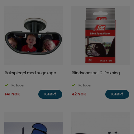
Bakspiegel med sugekopp
Blindsonespeil 2-Pakning
På lager
På lager
141 NOK
42 NOK
KJØP!
KJØP!