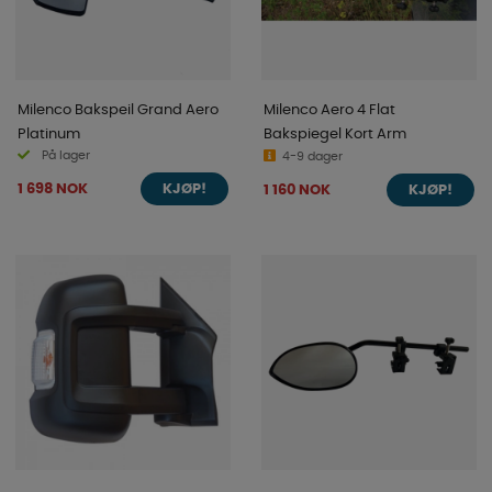
Milenco Bakspeil Grand Aero
Milenco Aero 4 Flat
Platinum
Bakspiegel Kort Arm
På lager
4-9 dager
1 698 NOK
1 160 NOK
KJØP!
KJØP!