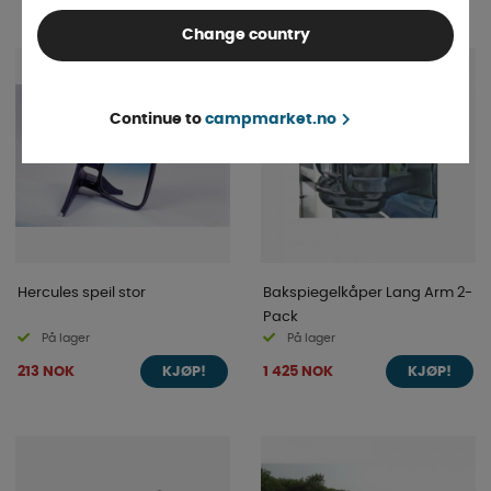
Change country
Continue to
campmarket.no
Hercules speil stor
Bakspiegelkåper Lang Arm 2-
Pack
På lager
På lager
213 NOK
1 425 NOK
KJØP!
KJØP!