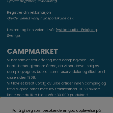
Gjelder angrerett, feilbestilling.
Registrer din reklamasjon
Gjelder defekt vare, transportskade osv.
Les mer og finn veien til vår
fysiske butikk i Enköping,
Sverige.
CAMPMARKET
Vi har samlet stor erfaring med campingvogn- og
bobiltilbehør gjennom årene, da vi har drevet salg av
campingvogner, bobiler samt reservedeler og tilbehør til
disse siden 1968.
Vi tilbyr et bredt utvalg av ulike artikler innen camping og
fritid til gode priser med lav fraktkostnad. Du vil sikkert
finne noe du liker blant våre 30 000 produkter!
Følg oss på Facebook og Instagram for inspirasjon,
For å gi deg som besøkende en god opplevelse på
nyheter og eksklusive tilbud. Campinglivet starter hos