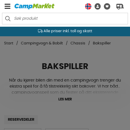
Alle priser inkl. toll og skatt
Start
Campingvogn & Bobilt
Chassis
Bakspiller
BAKSPILLER
Når du kjører bilen din med en campingvogn trenger du
ekstra speil for å få tilstrekkelig sikt bakover. Vi har både
campingvognspeil som du fester på ditt eksisterende
speil eller på bilens skjerm, speil med ekstra lang arm
LES MER
som passer for ekstra brede campingvogner, blindsone-
og vidvinkelspiegel og mye mer. Sjekk ut vårt utvalg av
campingvognspeil nedenfor!
RESERVEDELER