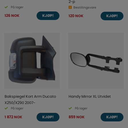
2-p
På lager
Bestillingsvare
126 NOK
120 NOK
KJØP!
KJØP!
Bakspiegel Kort Arm Ducato
Handy Mirror XL Utvidet
X250/X290 2007-
På lager
På lager
1 872 NOK
859 NOK
KJØP!
KJØP!