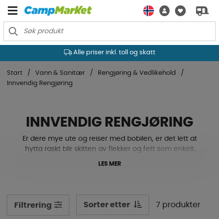
Alle priser inkl. toll og skatt
Start
Vann & Sanitær
Rengjøring & Vedlikehold
Innvendig Rengjøring
INNVENDIG RENGJØRING
Er dere mye ute og reiser med bobilen, er det lett at
hytta raskt blir skitten av flekker og fett som enkelt
samler seg på instrumentpanelet. Med riktig
LES MER
rengjøringsmiddel får du bort dette effektivt, og du får
en god og frisk lukt som hever stemningen på turene. Se
vårt sortiment her nede som hjelper til med rengjøring
av innvendige flater.
Sorter etter
7 produkter
Filtrering