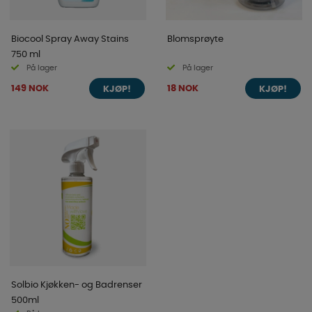
Biocool Spray Away Stains
Blomsprøyte
750 ml
På lager
På lager
149 NOK
18 NOK
KJØP!
KJØP!
Solbio Kjøkken- og Badrenser
500ml