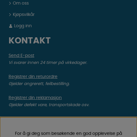
Om oss
Kjøpsvilkår
Logg inn
KONTAKT
Send E-post
Vi svarer innen 24 timer på virkedager.
Registrer din returordre
Gjelder angrerett, feilbestilling.
Registrer din reklamasjon
Gjelder defekt vare, transportskade osv.
Les mer og finn veien til vår
fysiske butikk i Enköping,
Sverige.
For å gi deg som besøkende en god opplevelse på