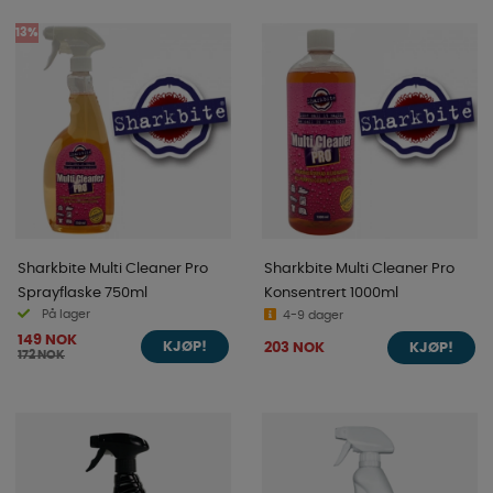
13%
Sharkbite Multi Cleaner Pro
Sharkbite Multi Cleaner Pro
Sprayflaske 750ml
Konsentrert 1000ml
På lager
4-9 dager
149 NOK
203 NOK
KJØP!
KJØP!
172 NOK