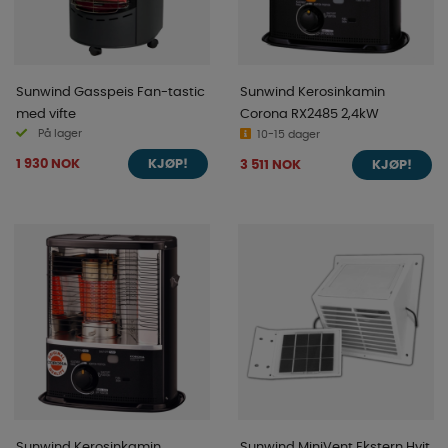
Sunwind Gasspeis Fan-tastic
Sunwind Kerosinkamin
med vifte
Corona RX2485 2,4kW
På lager
10-15 dager
1 930 NOK
3 511 NOK
KJØP!
KJØP!
Sunwind Kerosinkamin
Sunwind MiniVent Ekstern Hvit