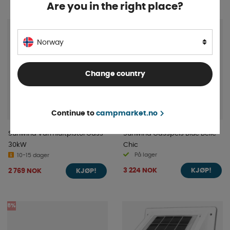
Are you in the right place?
Norway
Change country
Continue to
campmarket.no
Sunwind Varmluftpistol Gass
Sunwind Gasspeis Blue Belle
30kW
Chic
På lager
10-15 dager
3 224 NOK
2 769 NOK
KJØP!
KJØP!
5%