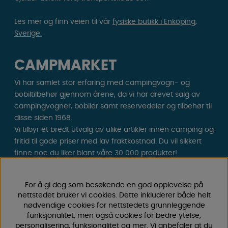
Les mer og finn veien til vår
fysiske butikk i Enköping,
Sverige.
CAMPMARKET
Vi har samlet stor erfaring med campingvogn- og
bobiltilbehør gjennom årene, da vi har drevet salg av
campingvogner, bobiler samt reservedeler og tilbehør til
disse siden 1968.
Vi tilbyr et bredt utvalg av ulike artikler innen camping og
fritid til gode priser med lav fraktkostnad. Du vil sikkert
finne noe du liker blant våre 30 000 produkter!
Følg oss på Facebook og Instagram for inspirasjon,
For å gi deg som besøkende en god opplevelse på
nyheter og eksklusive tilbud. Campinglivet starter hos
nettstedet bruker vi cookies. Dette inkluderer både helt
oss!
nødvendige cookies for nettstedets grunnleggende
funksjonalitet, men også cookies for bedre ytelse,
personalisering, funksjonalitet og mer. Vi anbefaler at du