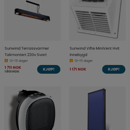
Sunwind Terrassvarmer
Sunwind Vifte MiniVent Hvit
Takmontert 230v Svart
Innebygd
10-15 dager
10-15 dager
1 711 NOK
1 171 NOK
KJØP!
KJØP!
1 801 NOK