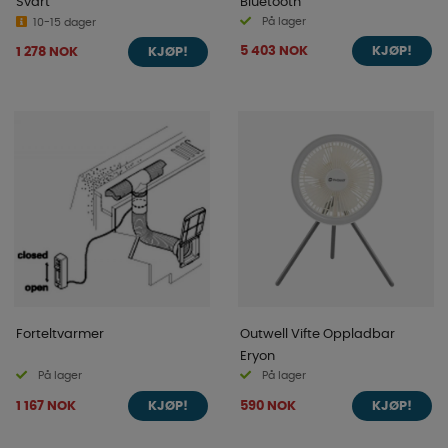
Svart
Bluetooth
På lager
10-15 dager
5 403 NOK
1 278 NOK
KJØP!
KJØP!
Forteltvarmer
Outwell Vifte Oppladbar
Eryon
På lager
På lager
1 167 NOK
590 NOK
KJØP!
KJØP!