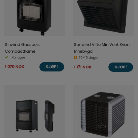
Sinwind Gasspeis
Sunwind Vifte MiniVent Svart
Compactflame
Innebygd
På lager
10-15 dager
1 070 NOK
1 171 NOK
KJØP!
KJØP!