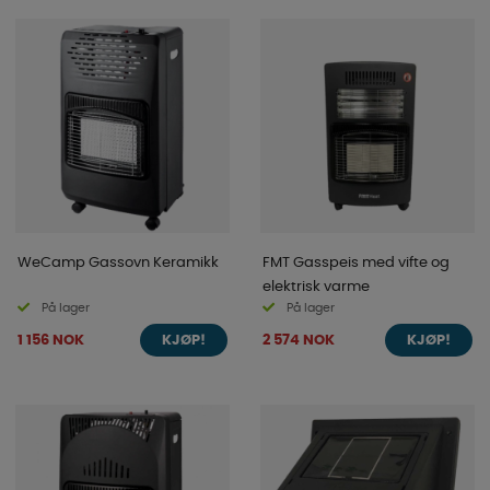
WeCamp Gassovn Keramikk
FMT Gasspeis med vifte og
elektrisk varme
På lager
På lager
1 156 NOK
2 574 NOK
KJØP!
KJØP!