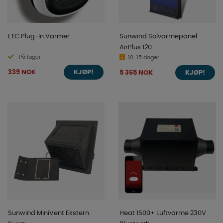
LTC Plug-In Varmer
Sunwind Solvarmepanel
AirPlus 120
På lager
10-15 dager
339 NOK
5 365 NOK
KJØP!
KJØP!
Sunwind MiniVent Ekstern
Heat 1500+ Luftvarme 230V