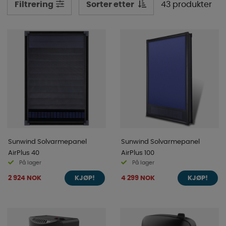
Sorter etter
43 produkter
Filtrering
Sunwind Solvarmepanel
Sunwind Solvarmepanel
AirPlus 40
AirPlus 100
På lager
På lager
2 924 NOK
4 299 NOK
KJØP!
KJØP!