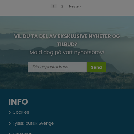
1
2
Neste
»
VIL DU TA DEL AV EKSKLUSIVE NYHETER OG
TILBUD?
Meld deg på vårt nyhetsbrev!
Send
INFO
Cookies
Fysisk butikk Sverige