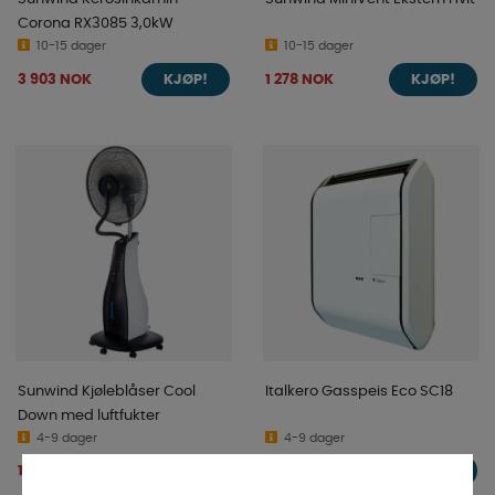
Corona RX3085 3,0kW
10-15 dager
10-15 dager
3 903 NOK
1 278 NOK
KJØP!
KJØP!
Sunwind Kjøleblåser Cool
Italkero Gasspeis Eco SC18
Down med luftfukter
4-9 dager
4-9 dager
1 999 NOK
14 833 NOK
KJØP!
KJØP!