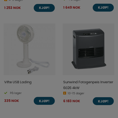
1 649 NOK
1 253 NOK
KJØP!
KJØP!
Vifte USB Lading
Sunwind Fotogenpeis Inverter
6026 4kW
På lager
10-15 dager
335 NOK
6 183 NOK
KJØP!
KJØP!