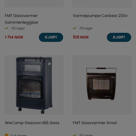
FMT Gassvarmer
Varmepumpe Carbest 230v
Sammenleggbar
På lager
På lager
1 714 NOK
515 NOK
KJØP!
KJØP!
WeCamp Gassovn Blå Gass
FMT Gassvarmer Smal
På lager
4-9 dager