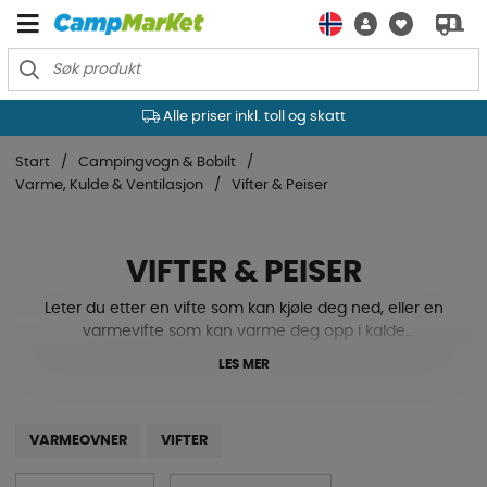
Alle priser inkl. toll og skatt
Start
Campingvogn & Bobilt
Varme, Kulde & Ventilasjon
Vifter & Peiser
VIFTER & PEISER
Leter du etter en vifte som kan kjøle deg ned, eller en
varmevifte som kan varme deg opp i kalde
temperaturer? Vi har vifter, varmevifter, infravarmer
LES MER
m.m. De fleste modellene er mindre og perfekte å ta
med seg i campingvogn eller bobil til campingplassen.
Se vårt sortiment her nede!
VARMEOVNER
VIFTER