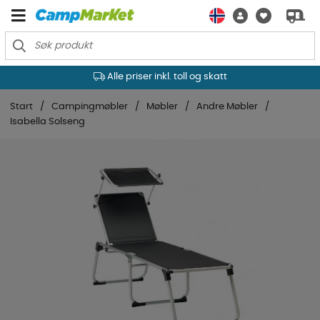
Alle priser inkl. toll og skatt
Start
Campingmøbler
Møbler
Andre Møbler
Isabella Solseng