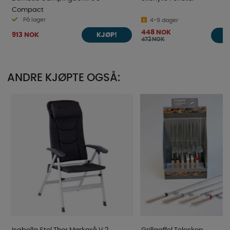
Compact
På lager
4-9 dager
448 NOK
913 NOK
KJØP!
472 NOK
ANDRE KJØPTE OGSÅ: