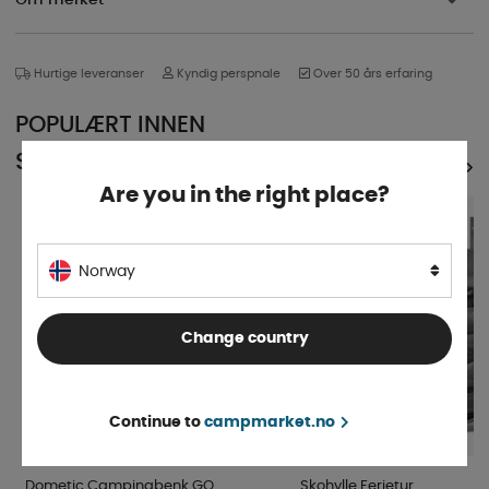
Hurtige leveranser
Kyndig perspnale
Over 50 års erfaring
POPULÆRT INNEN
SAMME KATEGORI
SE ALLE PRODUKTER
Are you in the right place?
5%
Norway
Change country
Continue to
campmarket.no
Dometic Campingbenk GO
Skohylle Ferietur