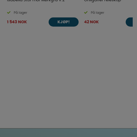
Isabella Stol Thor Mørkgrå V.2
Grillgaffel Teleskop
På lager
På lager
1 543 NOK
42 NOK
KJØP!